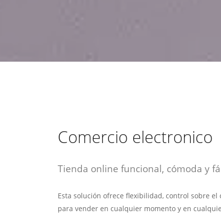
estrategia de
¡COTIZA AQUÍ!
DESDE $15 UF.
HABLAR CON EJECUTIVO
marketing digital.
DESDE $300 UF.
ASESORATE POR UN EXPERTO
Comercio electronico
Tienda online funcional, cómoda y fác
Esta solución ofrece flexibilidad, control sobre e
para vender en cualquier momento y en cualquie