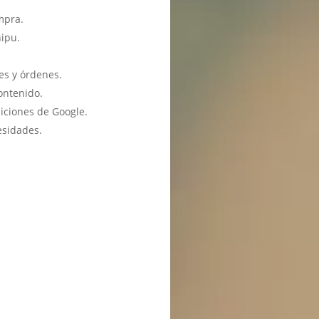
mpra.
hipu.
es y órdenes.
ontenido.
iciones de Google.
esidades.