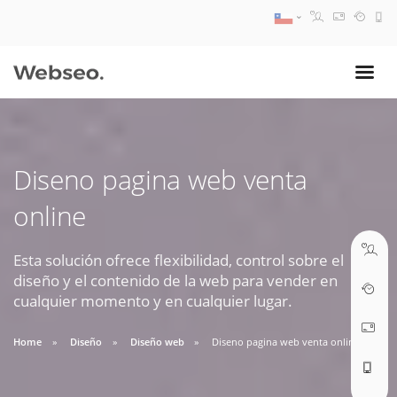
08:30 AM A 17:30 PM
ventas@webseo.cl
Diseno pagina web venta
09:30 AM A 18:30 PM
online
soporte@webseo.cl
Esta solución ofrece flexibilidad, control sobre el
diseño y el contenido de la web para vender en
cualquier momento y en cualquier lugar.
ABRIR TICKET
Home
Diseño
Diseño web
Diseno pagina web venta online