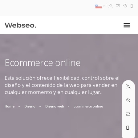
08:30 AM A 17:30 PM
ventas@webseo.cl
Ecommerce online
09:30 AM A 18:30 PM
soporte@webseo.cl
Esta solución ofrece flexibilidad, control sobre el
diseño y el contenido de la web para vender en
cualquier momento y en cualquier lugar.
Home
Diseño
Diseño web
Ecommerce online
ABRIR TICKET