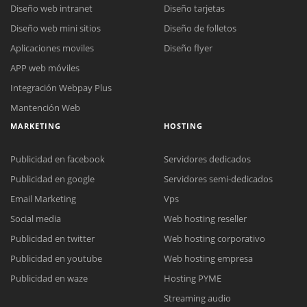
Diseño web intranet
Diseño tarjetas
Diseño web mini sitios
Diseño de folletos
Aplicaciones moviles
Diseño flyer
APP web móviles
Integración Webpay Plus
Mantención Web
MARKETING
HOSTING
Publicidad en facebook
Servidores dedicados
Publicidad en google
Servidores semi-dedicados
Email Marketing
Vps
Social media
Web hosting reseller
Publicidad en twitter
Web hosting corporativo
Reunión online
Publicidad en youtube
Web hosting empresa
Nuestros ejecutivos le enviarán un correo electrónico con el enlace a
Chat Online
Publicidad en waze
Hosting PYME
Meet para la reunión online.
Cotización
Streaming audio
Todos nuestros ejecutivos están fuera de línea. Complete el formulario