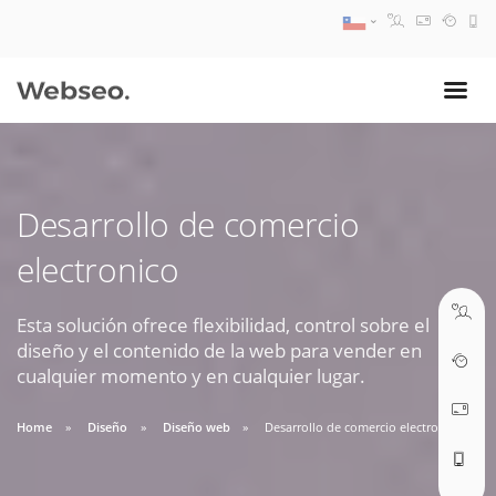
08:30 AM A 17:30 PM
ventas@webseo.cl
Desarrollo de comercio
09:30 AM A 18:30 PM
electronico
soporte@webseo.cl
Esta solución ofrece flexibilidad, control sobre el
diseño y el contenido de la web para vender en
cualquier momento y en cualquier lugar.
ABRIR TICKET
Home
Diseño
Diseño web
Desarrollo de comercio electronico