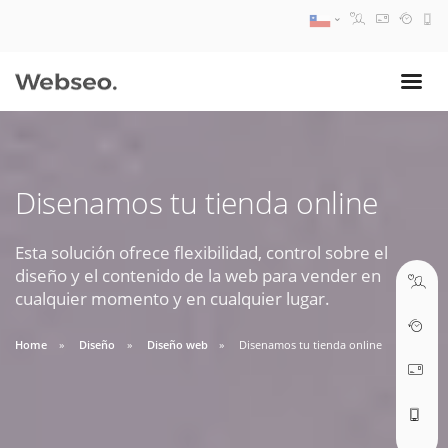
08:30 AM A 17:30 PM
ventas@webseo.cl
Disenamos tu tienda online
09:30 AM A 18:30 PM
soporte@webseo.cl
Esta solución ofrece flexibilidad, control sobre el
diseño y el contenido de la web para vender en
cualquier momento y en cualquier lugar.
Home
Diseño
Diseño web
Disenamos tu tienda online
ABRIR TICKET