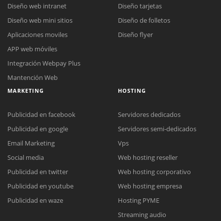
Diseño web intranet
Diseño tarjetas
Diseño web mini sitios
Diseño de folletos
Aplicaciones moviles
Diseño flyer
APP web móviles
Integración Webpay Plus
Mantención Web
MARKETING
HOSTING
Publicidad en facebook
Servidores dedicados
Publicidad en google
Servidores semi-dedicados
Email Marketing
Vps
Social media
Web hosting reseller
Publicidad en twitter
Web hosting corporativo
Reunión online
Publicidad en youtube
Web hosting empresa
Nuestros ejecutivos le enviarán un correo electrónico con el enlace a
Chat Online
Publicidad en waze
Hosting PYME
Meet para la reunión online.
Cotización
Streaming audio
Todos nuestros ejecutivos están fuera de línea. Complete el formulario