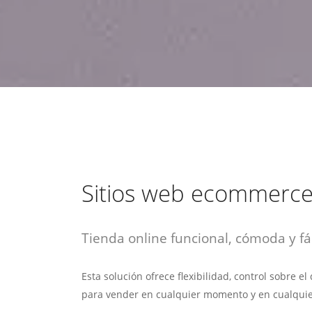
estrategia de
¡COTIZA AQUÍ!
DESDE $15 UF.
HABLAR CON EJECUTIVO
marketing digital.
DESDE $300 UF.
ASESORATE POR UN EXPERTO
Sitios web ecommerc
Tienda online funcional, cómoda y fác
Esta solución ofrece flexibilidad, control sobre e
para vender en cualquier momento y en cualquie