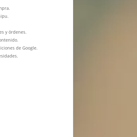
mpra.
hipu.
es y órdenes.
ontenido.
iciones de Google.
esidades.