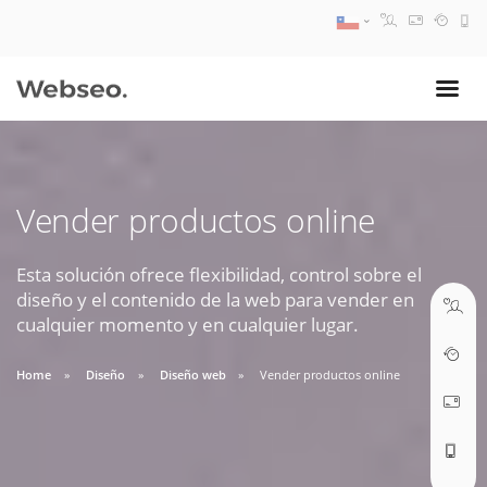
08:30 AM A 17:30 PM
ventas@webseo.cl
Vender productos online
09:30 AM A 18:30 PM
soporte@webseo.cl
Esta solución ofrece flexibilidad, control sobre el
diseño y el contenido de la web para vender en
cualquier momento y en cualquier lugar.
Home
Diseño
Diseño web
Vender productos online
ABRIR TICKET