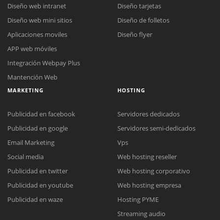
Diseño web intranet
Diseño tarjetas
Diseño web mini sitios
Diseño de folletos
Aplicaciones moviles
Diseño flyer
APP web móviles
Integración Webpay Plus
Mantención Web
MARKETING
HOSTING
Publicidad en facebook
Servidores dedicados
Publicidad en google
Servidores semi-dedicados
Email Marketing
Vps
Social media
Web hosting reseller
Publicidad en twitter
Web hosting corporativo
Reunión online
Publicidad en youtube
Web hosting empresa
Nuestros ejecutivos le enviarán un correo electrónico con el enlace a
Chat Online
Publicidad en waze
Hosting PYME
Meet para la reunión online.
Cotización
Streaming audio
Todos nuestros ejecutivos están fuera de línea. Complete el formulario