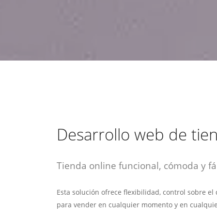
estrategia de
¡COTIZA AQUÍ!
DESDE $15 UF.
HABLAR CON EJECUTIVO
marketing digital.
DESDE $300 UF.
ASESORATE POR UN EXPERTO
Desarrollo web de tie
Tienda online funcional, cómoda y fác
Esta solución ofrece flexibilidad, control sobre e
para vender en cualquier momento y en cualquie