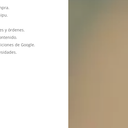
mpra.
hipu.
es y órdenes.
ontenido.
iciones de Google.
esidades.