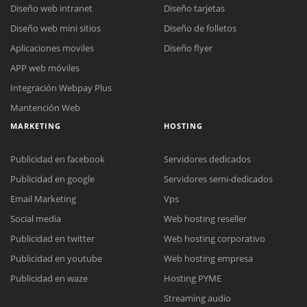
Diseño web intranet
Diseño tarjetas
Diseño web mini sitios
Diseño de folletos
Aplicaciones moviles
Diseño flyer
APP web móviles
Integración Webpay Plus
Mantención Web
MARKETING
HOSTING
Publicidad en facebook
Servidores dedicados
Publicidad en google
Servidores semi-dedicados
Email Marketing
Vps
Social media
Web hosting reseller
Publicidad en twitter
Web hosting corporativo
Reunión online
Publicidad en youtube
Web hosting empresa
Nuestros ejecutivos le enviarán un correo electrónico con el enlace a
Chat Online
Publicidad en waze
Hosting PYME
Meet para la reunión online.
Cotización
Streaming audio
Todos nuestros ejecutivos están fuera de línea. Complete el formulario