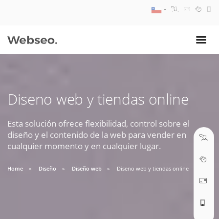
08:30 AM A 17:30 PM
ventas@webseo.cl
Diseno web y tiendas online
09:30 AM A 18:30 PM
soporte@webseo.cl
Esta solución ofrece flexibilidad, control sobre el
diseño y el contenido de la web para vender en
cualquier momento y en cualquier lugar.
Home
Diseño
Diseño web
Diseno web y tiendas online
ABRIR TICKET