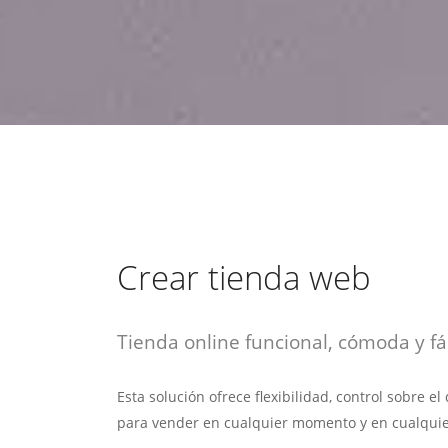
estrategia de
¡COTIZA AQUÍ!
DESDE $15 UF.
HABLAR CON EJECUTIVO
marketing digital.
DESDE $300 UF.
ASESORATE POR UN EXPERTO
Crear tienda web
Tienda online funcional, cómoda y fác
Esta solución ofrece flexibilidad, control sobre e
para vender en cualquier momento y en cualquie