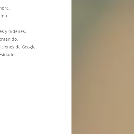
mpra.
hipu.
es y órdenes.
ontenido.
iciones de Google.
esidades.