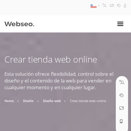
08:30 AM A 17:30 PM
ventas@webseo.cl
Crear tienda web online
09:30 AM A 18:30 PM
soporte@webseo.cl
Esta solución ofrece flexibilidad, control sobre el
diseño y el contenido de la web para vender en
cualquier momento y en cualquier lugar.
Home
Diseño
Diseño web
Crear tienda web online
ABRIR TICKET