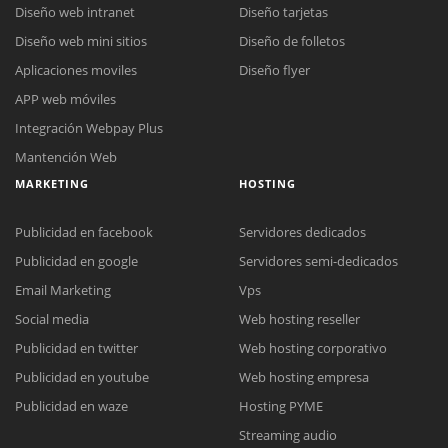
Diseño web intranet
Diseño tarjetas
Diseño web mini sitios
Diseño de folletos
Aplicaciones moviles
Diseño flyer
APP web móviles
Integración Webpay Plus
Mantención Web
MARKETING
HOSTING
Publicidad en facebook
Servidores dedicados
Publicidad en google
Servidores semi-dedicados
Email Marketing
Vps
Social media
Web hosting reseller
Publicidad en twitter
Web hosting corporativo
Reunión online
Publicidad en youtube
Web hosting empresa
Nuestros ejecutivos le enviarán un correo electrónico con el enlace a
Chat Online
Publicidad en waze
Hosting PYME
Meet para la reunión online.
Cotización
Streaming audio
Todos nuestros ejecutivos están fuera de línea. Complete el formulario