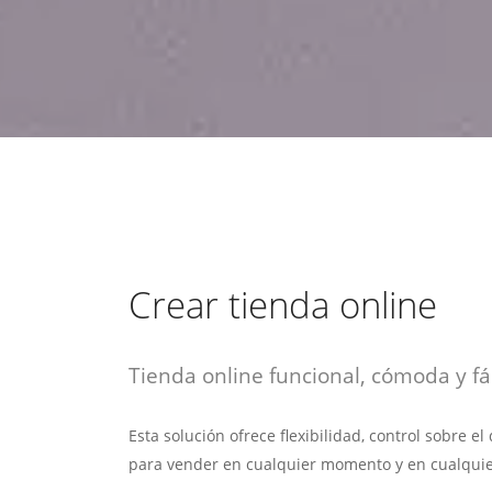
estrategia de
¡COTIZA AQUÍ!
DESDE $15 UF.
HABLAR CON EJECUTIVO
marketing digital.
DESDE $300 UF.
ASESORATE POR UN EXPERTO
Crear tienda online
Tienda online funcional, cómoda y fác
Esta solución ofrece flexibilidad, control sobre e
para vender en cualquier momento y en cualquie