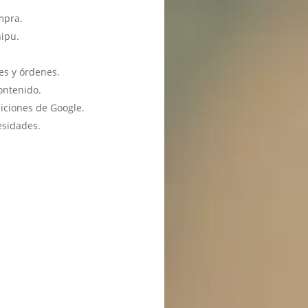
mpra.
hipu.
es y órdenes.
ontenido.
iciones de Google.
esidades.