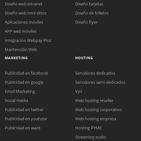
Diseño web intranet
Diseño tarjetas
Diseño web mini sitios
Diseño de folletos
Aplicaciones moviles
Diseño flyer
APP web móviles
Integración Webpay Plus
Mantención Web
MARKETING
HOSTING
Publicidad en facebook
Servidores dedicados
Publicidad en google
Servidores semi-dedicados
Email Marketing
Vps
Social media
Web hosting reseller
Publicidad en twitter
Web hosting corporativo
Reunión online
Publicidad en youtube
Web hosting empresa
Nuestros ejecutivos le enviarán un correo electrónico con el enlace a
Chat Online
Publicidad en waze
Hosting PYME
Meet para la reunión online.
Cotización
Streaming audio
Todos nuestros ejecutivos están fuera de línea. Complete el formulario