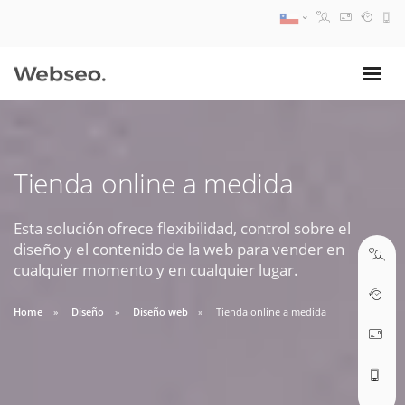
08:30 AM A 17:30 PM
ventas@webseo.cl
Tienda online a medida
09:30 AM A 18:30 PM
soporte@webseo.cl
Esta solución ofrece flexibilidad, control sobre el
diseño y el contenido de la web para vender en
cualquier momento y en cualquier lugar.
Home
Diseño
Diseño web
Tienda online a medida
ABRIR TICKET