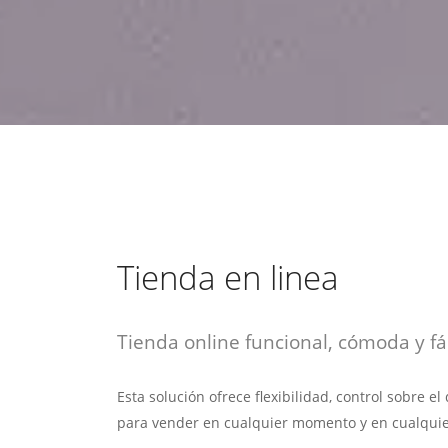
estrategia de
¡COTIZA AQUÍ!
DESDE $15 UF.
HABLAR CON EJECUTIVO
marketing digital.
DESDE $300 UF.
ASESORATE POR UN EXPERTO
Tienda en linea
Tienda online funcional, cómoda y fác
Esta solución ofrece flexibilidad, control sobre e
para vender en cualquier momento y en cualquie