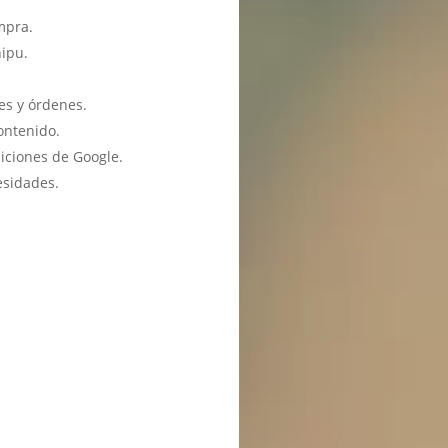
mpra.
hipu.
es y órdenes.
ontenido.
iciones de Google.
esidades.