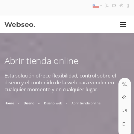
08:30 AM A 17:30 PM
ventas@webseo.cl
Abrir tienda online
09:30 AM A 18:30 PM
soporte@webseo.cl
Esta solución ofrece flexibilidad, control sobre el
diseño y el contenido de la web para vender en
cualquier momento y en cualquier lugar.
Home
Diseño
Diseño web
Abrir tienda online
ABRIR TICKET