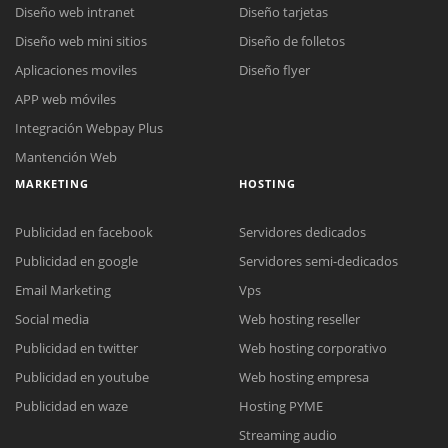
Diseño web intranet
Diseño tarjetas
Diseño web mini sitios
Diseño de folletos
Aplicaciones moviles
Diseño flyer
APP web móviles
Integración Webpay Plus
Mantención Web
MARKETING
HOSTING
Publicidad en facebook
Servidores dedicados
Publicidad en google
Servidores semi-dedicados
Email Marketing
Vps
Social media
Web hosting reseller
Publicidad en twitter
Web hosting corporativo
Reunión online
Publicidad en youtube
Web hosting empresa
Nuestros ejecutivos le enviarán un correo electrónico con el enlace a
Chat Online
Publicidad en waze
Hosting PYME
Meet para la reunión online.
Cotización
Streaming audio
Todos nuestros ejecutivos están fuera de línea. Complete el formulario