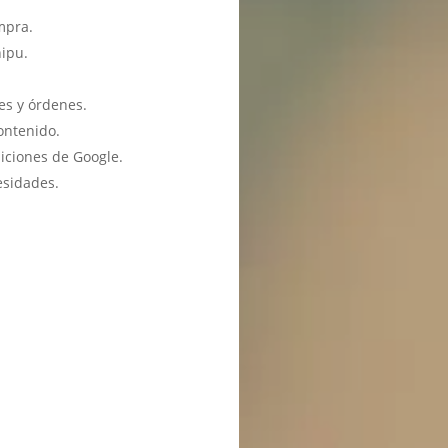
mpra.
hipu.
es y órdenes.
ontenido.
iciones de Google.
esidades.