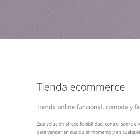
estrategia de
¡COTIZA AQUÍ!
DESDE $15 UF.
HABLAR CON EJECUTIVO
marketing digital.
DESDE $300 UF.
ASESORATE POR UN EXPERTO
Tienda ecommerce
Tienda online funcional, cómoda y fác
Esta solución ofrece flexibilidad, control sobre e
para vender en cualquier momento y en cualquie