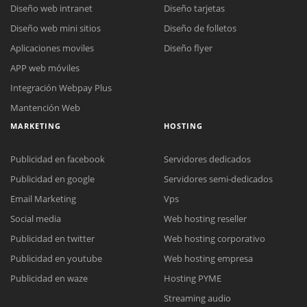
Diseño web intranet
Diseño tarjetas
Diseño web mini sitios
Diseño de folletos
Aplicaciones moviles
Diseño flyer
APP web móviles
Integración Webpay Plus
Mantención Web
MARKETING
HOSTING
Publicidad en facebook
Servidores dedicados
Publicidad en google
Servidores semi-dedicados
Email Marketing
Vps
Social media
Web hosting reseller
Publicidad en twitter
Web hosting corporativo
Reunión online
Publicidad en youtube
Web hosting empresa
Nuestros ejecutivos le enviarán un correo electrónico con el enlace a
Chat Online
Publicidad en waze
Hosting PYME
Meet para la reunión online.
Cotización
Streaming audio
Todos nuestros ejecutivos están fuera de línea. Complete el formulario