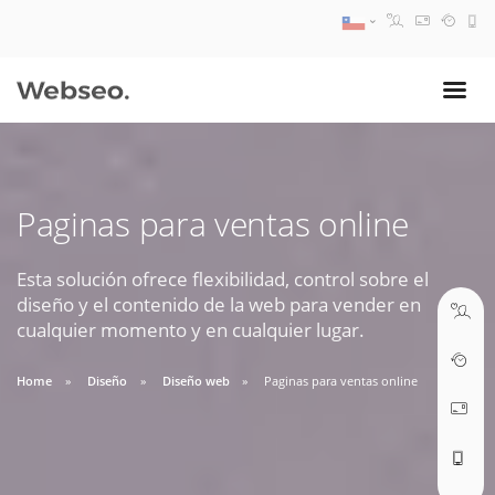
08:30 AM A 17:30 PM
ventas@webseo.cl
Paginas para ventas online
09:30 AM A 18:30 PM
soporte@webseo.cl
Esta solución ofrece flexibilidad, control sobre el
diseño y el contenido de la web para vender en
cualquier momento y en cualquier lugar.
Home
Diseño
Diseño web
Paginas para ventas online
ABRIR TICKET