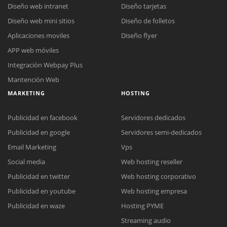
Diseño web intranet
Diseño tarjetas
Diseño web mini sitios
Diseño de folletos
Aplicaciones moviles
Diseño flyer
APP web móviles
Integración Webpay Plus
Mantención Web
MARKETING
HOSTING
Publicidad en facebook
Servidores dedicados
Publicidad en google
Servidores semi-dedicados
Email Marketing
Vps
Social media
Web hosting reseller
Publicidad en twitter
Web hosting corporativo
Reunión online
Publicidad en youtube
Web hosting empresa
Nuestros ejecutivos le enviarán un correo electrónico con el enlace a
Chat Online
Publicidad en waze
Hosting PYME
Meet para la reunión online.
Cotización
Streaming audio
Todos nuestros ejecutivos están fuera de línea. Complete el formulario