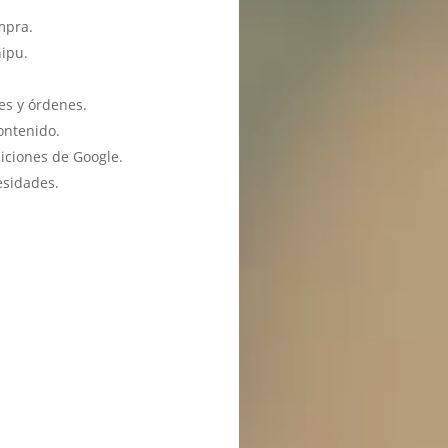
mpra.
hipu.
es y órdenes.
ontenido.
iciones de Google.
esidades.