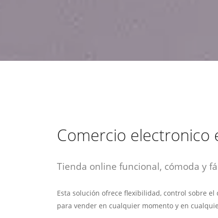
estrategia de
¡COTIZA AQUÍ!
DESDE $15 UF.
HABLAR CON EJECUTIVO
marketing digital.
DESDE $300 UF.
ASESORATE POR UN EXPERTO
Comercio electronico 
Tienda online funcional, cómoda y fác
Esta solución ofrece flexibilidad, control sobre e
para vender en cualquier momento y en cualquie