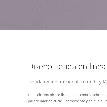
estrategia de
¡COTIZA AQUÍ!
DESDE $15 UF.
HABLAR CON EJECUTIVO
marketing digital.
DESDE $300 UF.
ASESORATE POR UN EXPERTO
Diseno tienda en linea
Tienda online funcional, cómoda y fác
Esta solución ofrece flexibilidad, control sobre e
para vender en cualquier momento y en cualquie