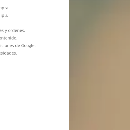
mpra.
hipu.
es y órdenes.
ontenido.
iciones de Google.
esidades.