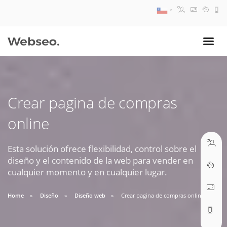
08:30 AM A 17:30 PM
ventas@webseo.cl
Crear pagina de compras
09:30 AM A 18:30 PM
online
soporte@webseo.cl
Esta solución ofrece flexibilidad, control sobre el
diseño y el contenido de la web para vender en
cualquier momento y en cualquier lugar.
ABRIR TICKET
Home
Diseño
Diseño web
Crear pagina de compras online