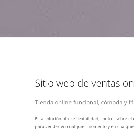
estrategia de
¡COTIZA AQUÍ!
DESDE $15 UF.
HABLAR CON EJECUTIVO
marketing digital.
DESDE $300 UF.
ASESORATE POR UN EXPERTO
Sitio web de ventas on
Tienda online funcional, cómoda y fác
Esta solución ofrece flexibilidad, control sobre e
para vender en cualquier momento y en cualquie