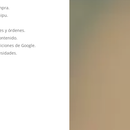
mpra.
hipu.
es y órdenes.
ontenido.
iciones de Google.
esidades.