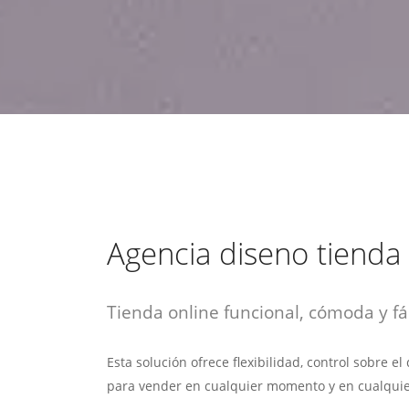
estrategia de
¡COTIZA AQUÍ!
DESDE $15 UF.
HABLAR CON EJECUTIVO
marketing digital.
DESDE $300 UF.
ASESORATE POR UN EXPERTO
Agencia diseno tienda 
Tienda online funcional, cómoda y fác
Esta solución ofrece flexibilidad, control sobre e
para vender en cualquier momento y en cualquie