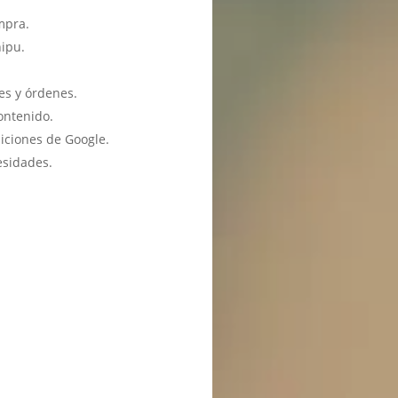
mpra.
hipu.
es y órdenes.
ontenido.
iciones de Google.
esidades.