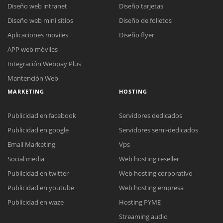
Diseño web intranet
Diseño tarjetas
Diseño web mini sitios
Diseño de folletos
Aplicaciones moviles
Diseño flyer
APP web móviles
Integración Webpay Plus
Mantención Web
MARKETING
HOSTING
Publicidad en facebook
Servidores dedicados
Publicidad en google
Servidores semi-dedicados
Email Marketing
Vps
Social media
Web hosting reseller
Publicidad en twitter
Web hosting corporativo
Reunión online
Publicidad en youtube
Web hosting empresa
Nuestros ejecutivos le enviarán un correo electrónico con el enlace a
Chat Online
Publicidad en waze
Hosting PYME
Meet para la reunión online.
Cotización
Streaming audio
Todos nuestros ejecutivos están fuera de línea. Complete el formulario