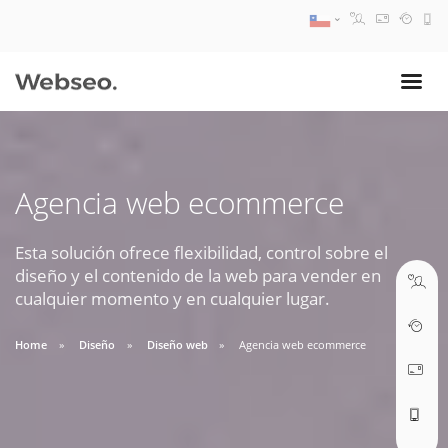
08:30 AM A 17:30 PM
ventas@webseo.cl
Agencia web ecommerce
09:30 AM A 18:30 PM
soporte@webseo.cl
Esta solución ofrece flexibilidad, control sobre el
diseño y el contenido de la web para vender en
cualquier momento y en cualquier lugar.
Home
Diseño
Diseño web
Agencia web ecommerce
ABRIR TICKET