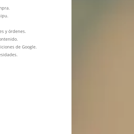
mpra.
hipu.
es y órdenes.
ontenido.
iciones de Google.
esidades.