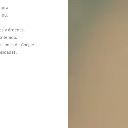
mpra.
hipu.
es y órdenes.
ontenido.
iciones de Google.
esidades.