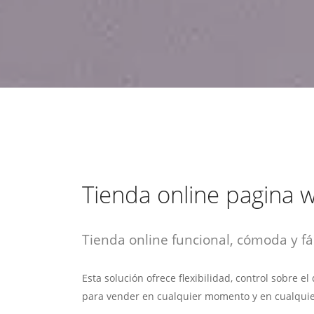
estrategia de
¡COTIZA AQUÍ!
DESDE $15 UF.
HABLAR CON EJECUTIVO
marketing digital.
DESDE $300 UF.
ASESORATE POR UN EXPERTO
Tienda online pagina 
Tienda online funcional, cómoda y fác
Esta solución ofrece flexibilidad, control sobre e
para vender en cualquier momento y en cualquie