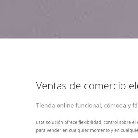
estrategia de
¡COTIZA AQUÍ!
DESDE $15 UF.
HABLAR CON EJECUTIVO
marketing digital.
DESDE $300 UF.
ASESORATE POR UN EXPERTO
Ventas de comercio el
Tienda online funcional, cómoda y fác
Esta solución ofrece flexibilidad, control sobre e
para vender en cualquier momento y en cualquie