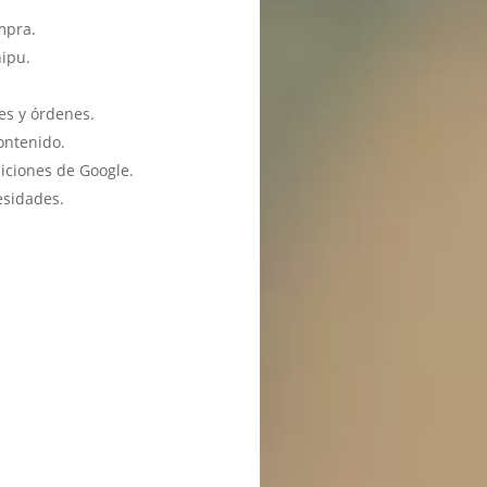
mpra.
hipu.
es y órdenes.
ontenido.
iciones de Google.
esidades.