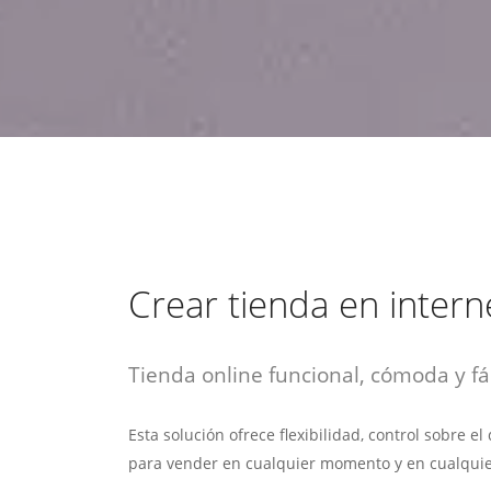
estrategia de
¡COTIZA AQUÍ!
DESDE $15 UF.
HABLAR CON EJECUTIVO
marketing digital.
DESDE $300 UF.
ASESORATE POR UN EXPERTO
Crear tienda en intern
Tienda online funcional, cómoda y fác
Esta solución ofrece flexibilidad, control sobre e
para vender en cualquier momento y en cualquie