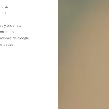
mpra.
hipu.
es y órdenes.
ontenido.
iciones de Google.
esidades.