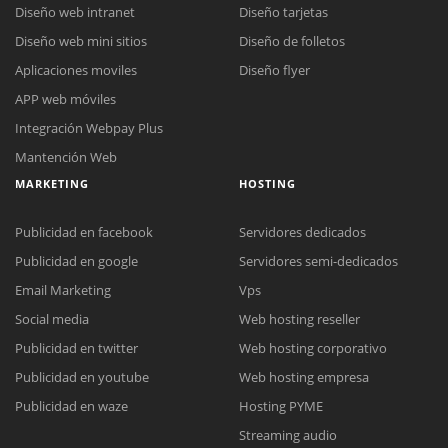
Diseño web intranet
Diseño tarjetas
Diseño web mini sitios
Diseño de folletos
Aplicaciones moviles
Diseño flyer
APP web móviles
Integración Webpay Plus
Mantención Web
MARKETING
HOSTING
Publicidad en facebook
Servidores dedicados
Publicidad en google
Servidores semi-dedicados
Email Marketing
Vps
Social media
Web hosting reseller
Publicidad en twitter
Web hosting corporativo
Reunión online
Publicidad en youtube
Web hosting empresa
Nuestros ejecutivos le enviarán un correo electrónico con el enlace a
Chat Online
Publicidad en waze
Hosting PYME
Meet para la reunión online.
Cotización
Streaming audio
Todos nuestros ejecutivos están fuera de línea. Complete el formulario