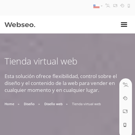
08:30 AM A 17:30 PM
ventas@webseo.cl
Tienda virtual web
09:30 AM A 18:30 PM
soporte@webseo.cl
Esta solución ofrece flexibilidad, control sobre el
diseño y el contenido de la web para vender en
cualquier momento y en cualquier lugar.
Home
Diseño
Diseño web
Tienda virtual web
ABRIR TICKET