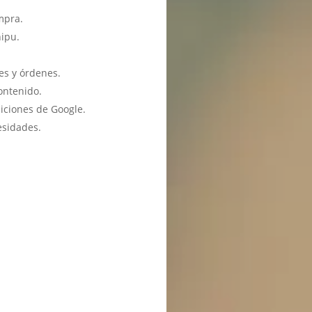
mpra.
hipu.
es y órdenes.
ontenido.
iciones de Google.
esidades.