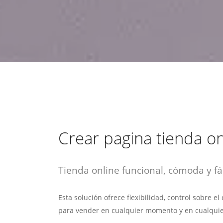
estrategia de
¡COTIZA AQUÍ!
DESDE $15 UF.
HABLAR CON EJECUTIVO
marketing digital.
DESDE $300 UF.
ASESORATE POR UN EXPERTO
Crear pagina tienda on
Tienda online funcional, cómoda y fác
Esta solución ofrece flexibilidad, control sobre e
para vender en cualquier momento y en cualquie