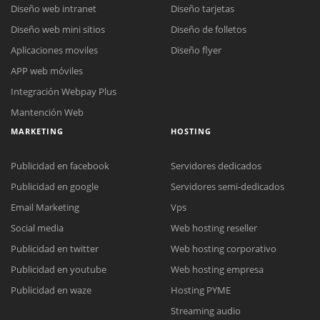
Diseño web intranet
Diseño tarjetas
Diseño web mini sitios
Diseño de folletos
Aplicaciones moviles
Diseño flyer
APP web móviles
Integración Webpay Plus
Mantención Web
MARKETING
HOSTING
Publicidad en facebook
Servidores dedicados
Publicidad en google
Servidores semi-dedicados
Email Marketing
Vps
Social media
Web hosting reseller
Publicidad en twitter
Web hosting corporativo
Reunión online
Publicidad en youtube
Web hosting empresa
Nuestros ejecutivos le enviarán un correo electrónico con el enlace a
Chat Online
Publicidad en waze
Hosting PYME
Meet para la reunión online.
Cotización
Streaming audio
Todos nuestros ejecutivos están fuera de línea. Complete el formulario