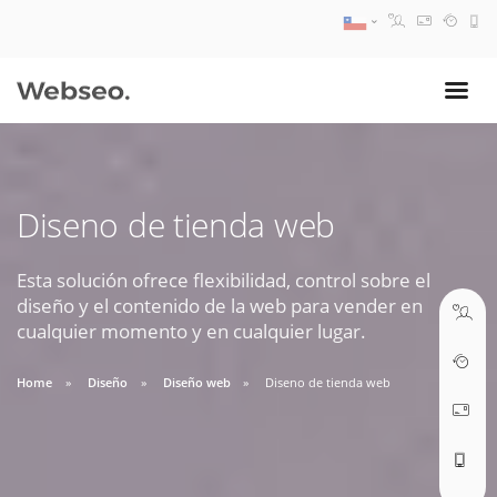
08:30 AM A 17:30 PM
ventas@webseo.cl
Diseno de tienda web
09:30 AM A 18:30 PM
soporte@webseo.cl
Esta solución ofrece flexibilidad, control sobre el
diseño y el contenido de la web para vender en
cualquier momento y en cualquier lugar.
Home
Diseño
Diseño web
Diseno de tienda web
ABRIR TICKET