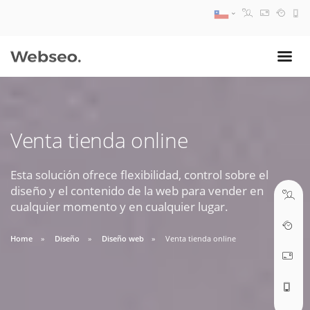
08:30 AM A 17:30 PM
ventas@webseo.cl
Venta tienda online
09:30 AM A 18:30 PM
soporte@webseo.cl
Esta solución ofrece flexibilidad, control sobre el
diseño y el contenido de la web para vender en
cualquier momento y en cualquier lugar.
Home
Diseño
Diseño web
Venta tienda online
ABRIR TICKET