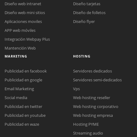
Diseño web intranet
Diseño tarjetas
Diseño web mini sitios
Diseño de folletos
Aplicaciones moviles
Diseño flyer
APP web móviles
Integración Webpay Plus
Mantención Web
MARKETING
HOSTING
Publicidad en facebook
Servidores dedicados
Publicidad en google
Servidores semi-dedicados
Email Marketing
Vps
Social media
Web hosting reseller
Publicidad en twitter
Web hosting corporativo
Reunión online
Publicidad en youtube
Web hosting empresa
Nuestros ejecutivos le enviarán un correo electrónico con el enlace a
Chat Online
Publicidad en waze
Hosting PYME
Meet para la reunión online.
Cotización
Streaming audio
Todos nuestros ejecutivos están fuera de línea. Complete el formulario