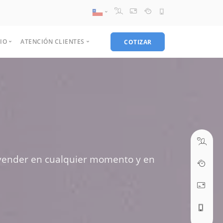
Chile
IO
ATENCIÓN CLIENTES
COTIZAR
08:30 AM A 17:30 PM
Peru
ventas@webseo.cl
 de exito
Contacto
tes
Información de pago
el Advertising
Digital
Diseño grafico
Hosting
Comunicación
Politicas de uso
 es el funnel?
Diseño de páginas web
Naming
Web hosting reseller
WhatsApp Business
ers
Preguntas Frecuentes
09:30 AM A 18:30 PM
r persona
Desarrollo web
Identidad corporativa
Web hosting corporativo
Facebook Messenger
soporte@webseo.cl
U
Gestión de contenidos
Diseño papelería
Web hosting empresa
Mobile App Messaging
Tutoriales
U
Diseño web responsive
Diseño publicitario
Hosting PYME
SMS
ra vender en cualquier momento y en
Asistencia remota
U
E-commerce
Diseño Packing
Live Chat
Ticket soporte
Streaming
Optimización buscadores
Diseño logo
Terminos y condiciones
ABRIR TICKET
Web Hosting
Diseño de catálogos
Streaming audio
Email marketing
Diseño tarjetas
Streaming Video