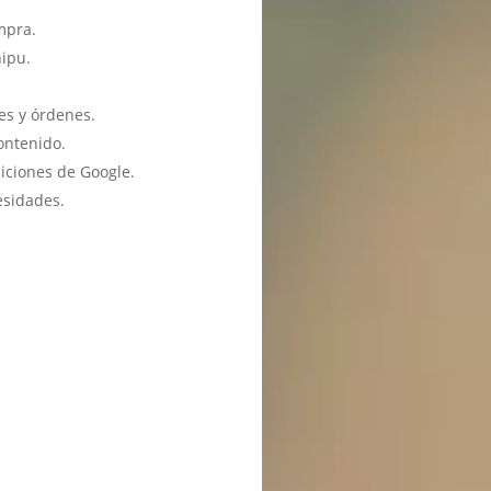
mpra.
hipu.
es y órdenes.
ontenido.
iciones de Google.
esidades.