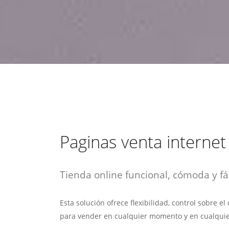
estrategia de
¡COTIZA AQUÍ!
DESDE $15 UF.
HABLAR CON EJECUTIVO
marketing digital.
DESDE $300 UF.
ASESORATE POR UN EXPERTO
Paginas venta internet
Tienda online funcional, cómoda y fác
Esta solución ofrece flexibilidad, control sobre e
para vender en cualquier momento y en cualquie