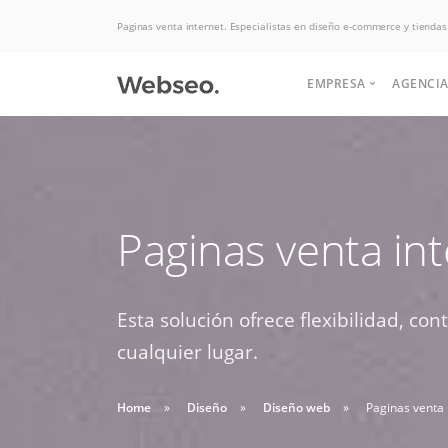
Paginas venta internet. Especialistas en diseño e-commerce y tiendas
EMPRESA
AGENCIA
Quiénes somos
Historia
Somos expertos
Paginas venta in
Terminos y condi
Potenciamos tu
Politicas de uso
en Hosting, las
negocio para
aumentar las ventas.
Esta solución ofrece flexibilidad, c
mejores ofertas
Soluciones de desarrollo,
Buscas apoyo
cualquier lugar.
del mercado.
diseño web y interfaz
HABLAR CON EJECUTIVO
para crear tu
graficas.
Home
Diseño
Diseño web
Paginas venta 
DESDE $2 UF.