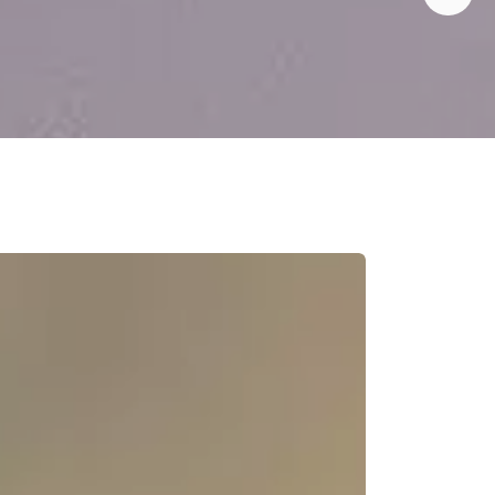
Social media
Diseño de folletos
Diseño flyer
Video
Animación
Vídeos corporativos
Motion graphics
Producción de vídeos
Video promocional