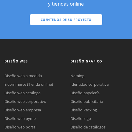
y tiendas online
CUÉNTENOS DE SU PROYECTO
DISEÑO WEB
DISEÑO GRAFICO
Diseño web a medida
Naming
E-commerce (Tienda online)
Identidad corporativa
Diseño web catálogo
Diseño papelería
Diseño web corporativo
Diseño publicitario
Diseño web empresa
Diseño Packing
Diseño web pyme
Diseño logo
Diseño web portal
Diseño de catálogos