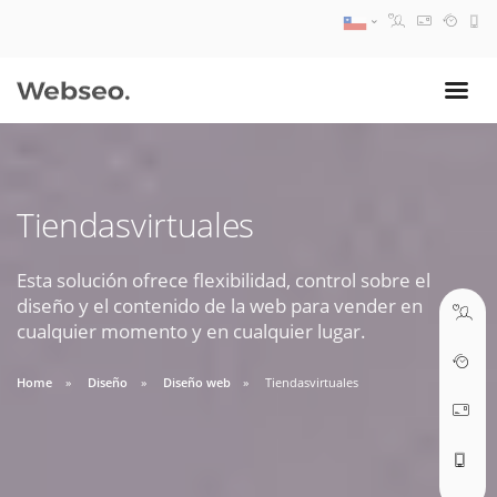
08:30 AM A 17:30 PM
ventas@webseo.cl
Tiendasvirtuales
09:30 AM A 18:30 PM
soporte@webseo.cl
Esta solución ofrece flexibilidad, control sobre el
diseño y el contenido de la web para vender en
cualquier momento y en cualquier lugar.
Home
Diseño
Diseño web
Tiendasvirtuales
ABRIR TICKET