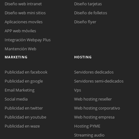
Diseño web intranet
Diseño tarjetas
Diseño web mini sitios
Diseño de folletos
Aplicaciones moviles
Diseño flyer
APP web móviles
Integración Webpay Plus
Mantención Web
MARKETING
HOSTING
Publicidad en facebook
Servidores dedicados
Publicidad en google
Servidores semi-dedicados
Email Marketing
Vps
Social media
Web hosting reseller
Publicidad en twitter
Web hosting corporativo
Reunión online
Publicidad en youtube
Web hosting empresa
Nuestros ejecutivos le enviarán un correo electrónico con el enlace a
Chat Online
Publicidad en waze
Hosting PYME
Meet para la reunión online.
Cotización
Streaming audio
Todos nuestros ejecutivos están fuera de línea. Complete el formulario