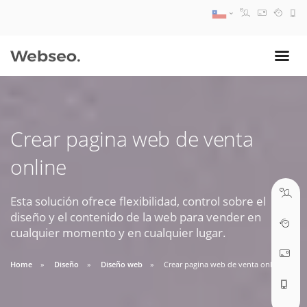
08:30 AM A 17:30 PM
ventas@webseo.cl
Crear pagina web de venta
09:30 AM A 18:30 PM
online
soporte@webseo.cl
Esta solución ofrece flexibilidad, control sobre el
diseño y el contenido de la web para vender en
cualquier momento y en cualquier lugar.
ABRIR TICKET
Home
Diseño
Diseño web
Crear pagina web de venta online