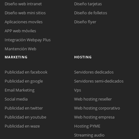
Diseño web intranet
Diseño tarjetas
Diseño web mini sitios
Diseño de folletos
Aplicaciones moviles
Diseño flyer
APP web móviles
Integración Webpay Plus
Mantención Web
MARKETING
HOSTING
Publicidad en facebook
Servidores dedicados
Publicidad en google
Servidores semi-dedicados
Email Marketing
Vps
Social media
Web hosting reseller
Publicidad en twitter
Web hosting corporativo
Reunión online
Publicidad en youtube
Web hosting empresa
Nuestros ejecutivos le enviarán un correo electrónico con el enlace a
Chat Online
Publicidad en waze
Hosting PYME
Meet para la reunión online.
Cotización
Streaming audio
Todos nuestros ejecutivos están fuera de línea. Complete el formulario