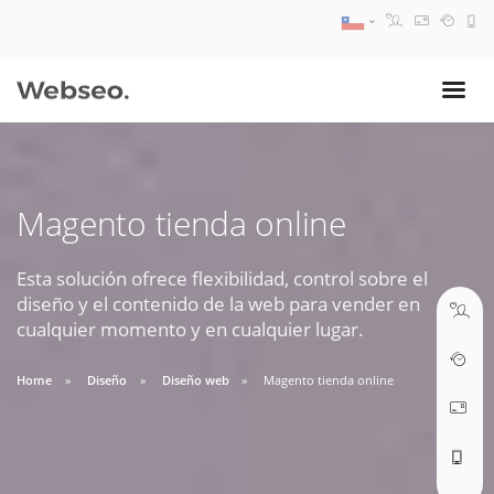
08:30 AM A 17:30 PM
ventas@webseo.cl
Magento tienda online
09:30 AM A 18:30 PM
soporte@webseo.cl
Esta solución ofrece flexibilidad, control sobre el
diseño y el contenido de la web para vender en
cualquier momento y en cualquier lugar.
Home
Diseño
Diseño web
Magento tienda online
ABRIR TICKET