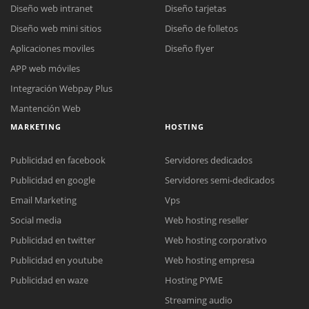
Diseño web intranet
Diseño tarjetas
Diseño web mini sitios
Diseño de folletos
Aplicaciones moviles
Diseño flyer
APP web móviles
Integración Webpay Plus
Mantención Web
MARKETING
HOSTING
Publicidad en facebook
Servidores dedicados
Publicidad en google
Servidores semi-dedicados
Email Marketing
Vps
Social media
Web hosting reseller
Publicidad en twitter
Web hosting corporativo
Reunión online
Publicidad en youtube
Web hosting empresa
Nuestros ejecutivos le enviarán un correo electrónico con el enlace a
Chat Online
Publicidad en waze
Hosting PYME
Meet para la reunión online.
Cotización
Streaming audio
Todos nuestros ejecutivos están fuera de línea. Complete el formulario