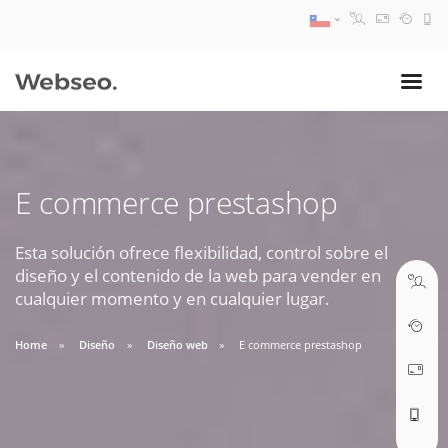
08:30 AM A 17:30 PM
ventas@webseo.cl
E commerce prestashop
09:30 AM A 18:30 PM
soporte@webseo.cl
Esta solución ofrece flexibilidad, control sobre el
diseño y el contenido de la web para vender en
cualquier momento y en cualquier lugar.
Home
Diseño
Diseño web
E commerce prestashop
ABRIR TICKET