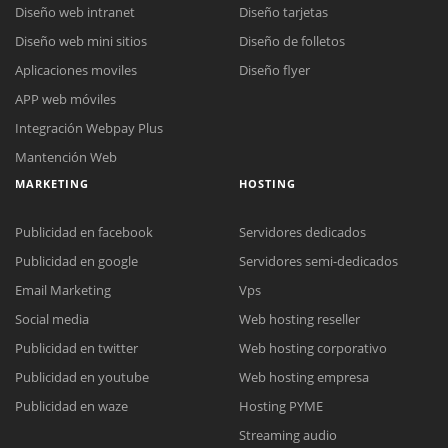
Diseño web intranet
Diseño tarjetas
Diseño web mini sitios
Diseño de folletos
Aplicaciones moviles
Diseño flyer
APP web móviles
Integración Webpay Plus
Mantención Web
MARKETING
HOSTING
Publicidad en facebook
Servidores dedicados
Publicidad en google
Servidores semi-dedicados
Email Marketing
Vps
Social media
Web hosting reseller
Publicidad en twitter
Web hosting corporativo
Reunión online
Publicidad en youtube
Web hosting empresa
Nuestros ejecutivos le enviarán un correo electrónico con el enlace a
Chat Online
Publicidad en waze
Hosting PYME
Meet para la reunión online.
Cotización
Streaming audio
Todos nuestros ejecutivos están fuera de línea. Complete el formulario