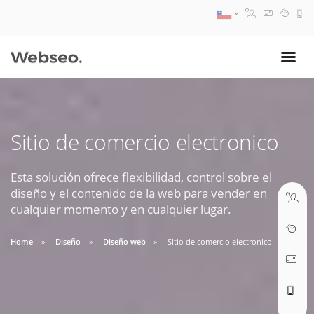
08:30 AM A 17:30 PM
ventas@webseo.cl
Sitio de comercio electronico
09:30 AM A 18:30 PM
soporte@webseo.cl
Esta solución ofrece flexibilidad, control sobre el
diseño y el contenido de la web para vender en
cualquier momento y en cualquier lugar.
Home
Diseño
Diseño web
Sitio de comercio electronico
ABRIR TICKET