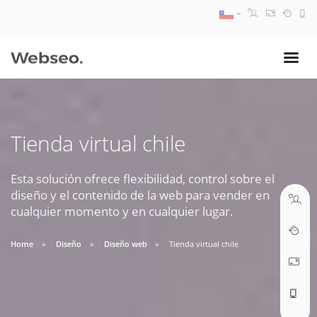
08:30 AM A 17:30 PM
ventas@webseo.cl
Tienda virtual chile
09:30 AM A 18:30 PM
soporte@webseo.cl
Esta solución ofrece flexibilidad, control sobre el
diseño y el contenido de la web para vender en
cualquier momento y en cualquier lugar.
Home
Diseño
Diseño web
Tienda virtual chile
ABRIR TICKET