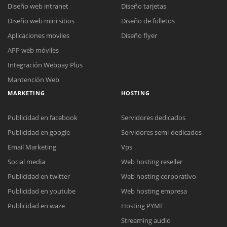
Diseño web intranet
Diseño tarjetas
Diseño web mini sitios
Diseño de folletos
Aplicaciones moviles
Diseño flyer
APP web móviles
Integración Webpay Plus
Mantención Web
MARKETING
HOSTING
Publicidad en facebook
Servidores dedicados
Publicidad en google
Servidores semi-dedicados
Email Marketing
Vps
Social media
Web hosting reseller
Publicidad en twitter
Web hosting corporativo
Reunión online
Publicidad en youtube
Web hosting empresa
Nuestros ejecutivos le enviarán un correo electrónico con el enlace a
Chat Online
Publicidad en waze
Hosting PYME
Meet para la reunión online.
Cotización
Streaming audio
Todos nuestros ejecutivos están fuera de línea. Complete el formulario