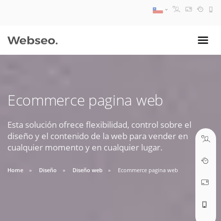
08:30 AM A 17:30 PM
ventas@webseo.cl
Ecommerce pagina web
09:30 AM A 18:30 PM
soporte@webseo.cl
Esta solución ofrece flexibilidad, control sobre el
diseño y el contenido de la web para vender en
cualquier momento y en cualquier lugar.
Home
Diseño
Diseño web
Ecommerce pagina web
ABRIR TICKET