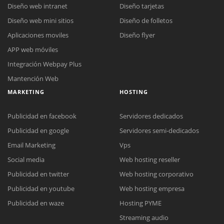
Diseño web intranet
Diseño tarjetas
Diseño web mini sitios
Diseño de folletos
Aplicaciones moviles
Diseño flyer
APP web móviles
Integración Webpay Plus
Mantención Web
MARKETING
HOSTING
Publicidad en facebook
Servidores dedicados
Publicidad en google
Servidores semi-dedicados
Email Marketing
Vps
Social media
Web hosting reseller
Publicidad en twitter
Web hosting corporativo
Reunión online
Publicidad en youtube
Web hosting empresa
Nuestros ejecutivos le enviarán un correo electrónico con el enlace a
Chat Online
Publicidad en waze
Hosting PYME
Meet para la reunión online.
Cotización
Streaming audio
Todos nuestros ejecutivos están fuera de línea. Complete el formulario