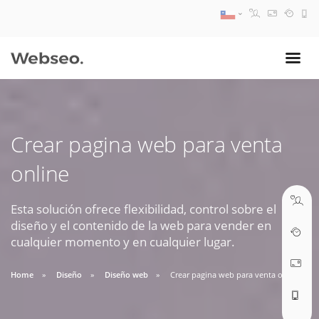
08:30 AM A 17:30 PM
ventas@webseo.cl
Crear pagina web para venta
09:30 AM A 18:30 PM
online
soporte@webseo.cl
Esta solución ofrece flexibilidad, control sobre el
diseño y el contenido de la web para vender en
cualquier momento y en cualquier lugar.
ABRIR TICKET
Home
Diseño
Diseño web
Crear pagina web para venta online