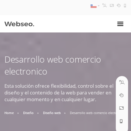
08:30 AM A 17:30 PM
ventas@webseo.cl
Desarrollo web comercio
09:30 AM A 18:30 PM
electronico
soporte@webseo.cl
Esta solución ofrece flexibilidad, control sobre el
diseño y el contenido de la web para vender en
cualquier momento y en cualquier lugar.
ABRIR TICKET
Home
Diseño
Diseño web
Desarrollo web comercio electronico