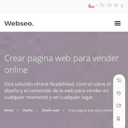
08:30 AM A 17:30 PM
ventas@webseo.cl
Crear pagina web para vender
09:30 AM A 18:30 PM
online
soporte@webseo.cl
Esta solución ofrece flexibilidad, control sobre el
diseño y el contenido de la web para vender en
cualquier momento y en cualquier lugar.
ABRIR TICKET
Home
Diseño
Diseño web
Crear pagina web para vender online