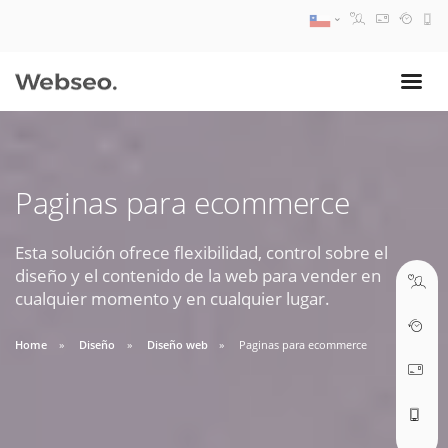
08:30 AM A 17:30 PM
ventas@webseo.cl
Paginas para ecommerce
09:30 AM A 18:30 PM
soporte@webseo.cl
Esta solución ofrece flexibilidad, control sobre el
diseño y el contenido de la web para vender en
cualquier momento y en cualquier lugar.
Home
Diseño
Diseño web
Paginas para ecommerce
ABRIR TICKET