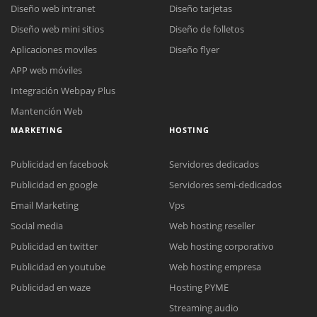
Diseño web intranet
Diseño tarjetas
Diseño web mini sitios
Diseño de folletos
Aplicaciones moviles
Diseño flyer
APP web móviles
Integración Webpay Plus
Mantención Web
MARKETING
HOSTING
Publicidad en facebook
Servidores dedicados
Publicidad en google
Servidores semi-dedicados
Email Marketing
Vps
Social media
Web hosting reseller
Publicidad en twitter
Web hosting corporativo
Reunión online
Publicidad en youtube
Web hosting empresa
Nuestros ejecutivos le enviarán un correo electrónico con el enlace a
Chat Online
Publicidad en waze
Hosting PYME
Meet para la reunión online.
Cotización
Streaming audio
Todos nuestros ejecutivos están fuera de línea. Complete el formulario