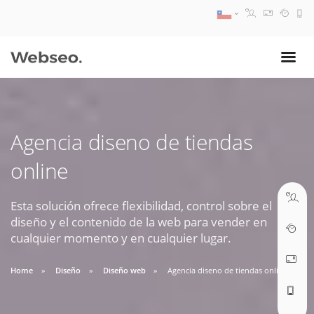
08:30 AM A 17:30 PM
ventas@webseo.cl
Agencia diseno de tiendas
09:30 AM A 18:30 PM
online
soporte@webseo.cl
Esta solución ofrece flexibilidad, control sobre el
diseño y el contenido de la web para vender en
cualquier momento y en cualquier lugar.
ABRIR TICKET
Home
Diseño
Diseño web
Agencia diseno de tiendas online