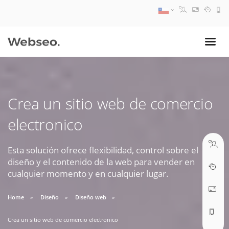
08:30 AM A 17:30 PM
ventas@webseo.cl
Crea un sitio web de comercio
09:30 AM A 18:30 PM
electronico
soporte@webseo.cl
Esta solución ofrece flexibilidad, control sobre el
diseño y el contenido de la web para vender en
cualquier momento y en cualquier lugar.
ABRIR TICKET
Home
Diseño
Diseño web
Crea un sitio web de comercio electronico