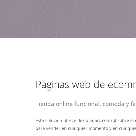
estrategia de
¡COTIZA AQUÍ!
DESDE $15 UF.
HABLAR CON EJECUTIVO
marketing digital.
DESDE $300 UF.
ASESORATE POR UN EXPERTO
Paginas web de ecom
Tienda online funcional, cómoda y fác
Esta solución ofrece flexibilidad, control sobre e
para vender en cualquier momento y en cualquie