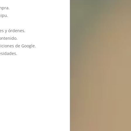
mpra.
hipu.
es y órdenes.
ontenido.
iciones de Google.
esidades.