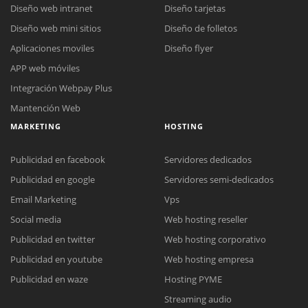
Diseño web intranet
Diseño tarjetas
Diseño web mini sitios
Diseño de folletos
Aplicaciones moviles
Diseño flyer
APP web móviles
Integración Webpay Plus
Mantención Web
MARKETING
HOSTING
Publicidad en facebook
Servidores dedicados
Publicidad en google
Servidores semi-dedicados
Email Marketing
Vps
Social media
Web hosting reseller
Publicidad en twitter
Web hosting corporativo
Reunión online
Publicidad en youtube
Web hosting empresa
Nuestros ejecutivos le enviarán un correo electrónico con el enlace a
Chat Online
Publicidad en waze
Hosting PYME
Meet para la reunión online.
Cotización
Streaming audio
Todos nuestros ejecutivos están fuera de línea. Complete el formulario