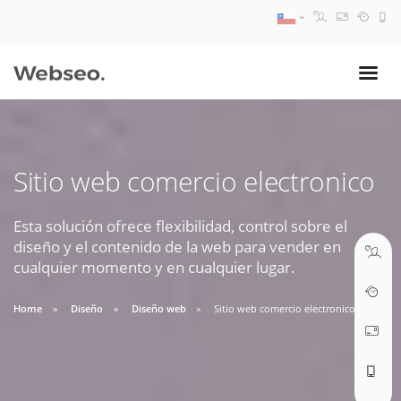
08:30 AM A 17:30 PM
ventas@webseo.cl
Sitio web comercio electronico
09:30 AM A 18:30 PM
soporte@webseo.cl
Esta solución ofrece flexibilidad, control sobre el
diseño y el contenido de la web para vender en
cualquier momento y en cualquier lugar.
Home
Diseño
Diseño web
Sitio web comercio electronico
ABRIR TICKET