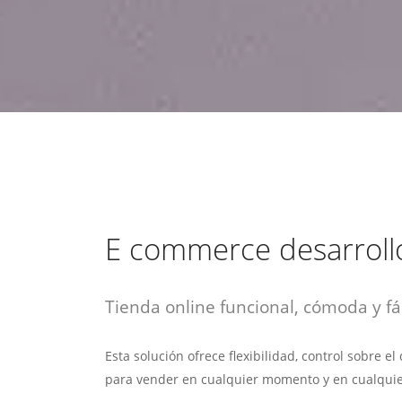
estrategia de
¡COTIZA AQUÍ!
DESDE $15 UF.
HABLAR CON EJECUTIVO
marketing digital.
DESDE $300 UF.
ASESORATE POR UN EXPERTO
E commerce desarroll
Tienda online funcional, cómoda y fác
Esta solución ofrece flexibilidad, control sobre e
para vender en cualquier momento y en cualquie