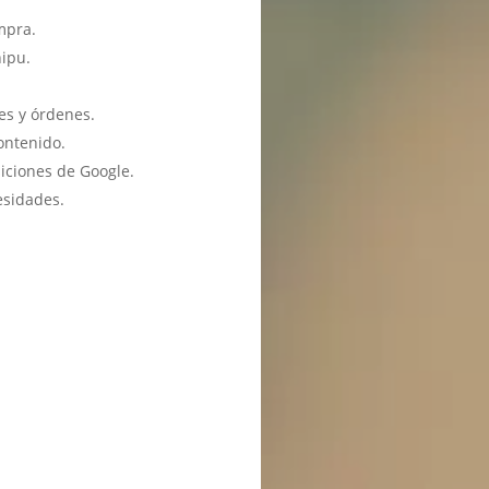
mpra.
hipu.
es y órdenes.
ontenido.
iciones de Google.
esidades.