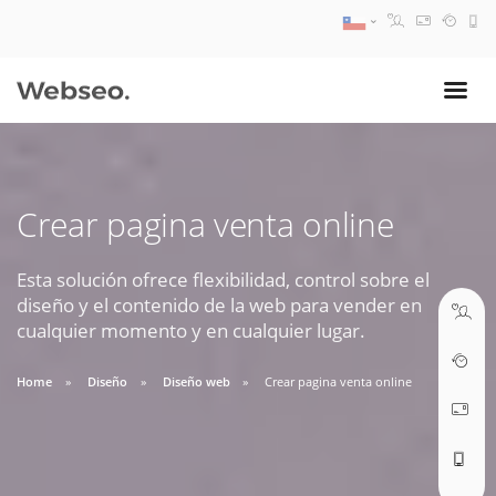
08:30 AM A 17:30 PM
ventas@webseo.cl
Crear pagina venta online
09:30 AM A 18:30 PM
soporte@webseo.cl
Esta solución ofrece flexibilidad, control sobre el
diseño y el contenido de la web para vender en
cualquier momento y en cualquier lugar.
Home
Diseño
Diseño web
Crear pagina venta online
ABRIR TICKET