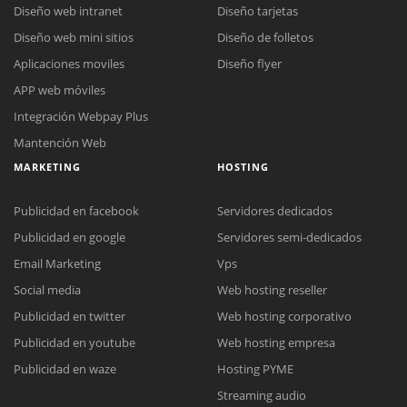
Diseño web intranet
Diseño tarjetas
Diseño web mini sitios
Diseño de folletos
Aplicaciones moviles
Diseño flyer
APP web móviles
Integración Webpay Plus
Mantención Web
MARKETING
HOSTING
Publicidad en facebook
Servidores dedicados
Publicidad en google
Servidores semi-dedicados
Email Marketing
Vps
Social media
Web hosting reseller
Publicidad en twitter
Web hosting corporativo
Reunión online
Publicidad en youtube
Web hosting empresa
Nuestros ejecutivos le enviarán un correo electrónico con el enlace a
Chat Online
Publicidad en waze
Hosting PYME
Meet para la reunión online.
Cotización
Streaming audio
Todos nuestros ejecutivos están fuera de línea. Complete el formulario